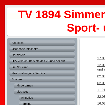
TV 1894 Simmer
Sport- und 
Aktuelles
Offenes Vereinsheim
Der Verein
17.0
JHV 2025/26 Berichte des VS und der Abt.
12.0
Der Vorstand
und 
Veranstaltungen - Termine
02.0
Sparten:
02.0
Kinderturnen
11.0
Musikzug
22.0
Aktuelles
16.0
Termine