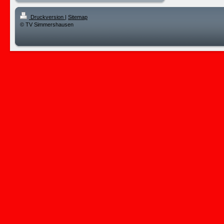
Druckversion
|
Sitemap
© TV Simmershausen