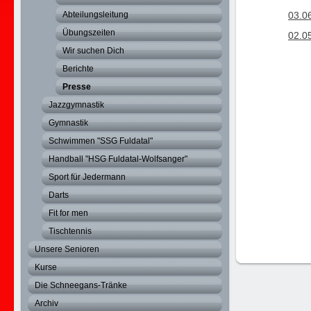
Abteilungsleitung
03.06
Übungszeiten
02.0
Wir suchen Dich
Berichte
Presse
Jazzgymnastik
Gymnastik
Schwimmen "SSG Fuldatal"
Handball "HSG Fuldatal-Wolfsanger"
Sport für Jedermann
Darts
Fit for men
Tischtennis
Unsere Senioren
Kurse
Die Schneegans-Tränke
Archiv