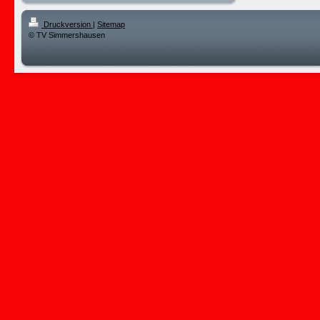
Druckversion
|
Sitemap
© TV Simmershausen