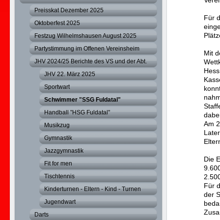
Verei
Preisskat Dezember 2025
Für 
Oktoberfest 2025
einge
Plätz
Festzug Wilhelmshausen August 2025
Partystimmung im Offenen Vereinsheim
Mit 
JHV 2024/25 Berichte des VS und der Abt.
Wett
Hess
JHV 22. März 2025
Kasse
Sportwart
konnt
nahm
Schwimmer "SSG Fuldatal"
Staff
Handball "HSG Fuldatal"
dabei
Am 24
Musikzug
Late
Gymnastik
Elte
Jazzgymnastik
Die E
Fit for men
9.600
Tischtennis
2.50
Für 
Kinderturnen - Eltern - Kind - Turnen
der 
Jugendwart
bedan
Zusa
Darts