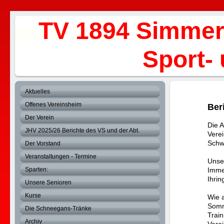
TV 1894 Simmer
Sport- und 
Aktuelles
Offenes Vereinsheim
Ber
Der Verein
Die 
JHV 2025/26 Berichte des VS und der Abt.
Vere
Schw
Der Vorstand
Veranstaltungen - Termine
Unse
Sparten:
Imme
Ihrin
Unsere Senioren
Kurse
Wie a
Somm
Die Schneegans-Tränke
Train
Archiv