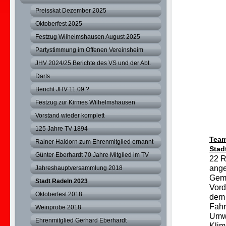
Preisskat Dezember 2025
Oktoberfest 2025
Festzug Wilhelmshausen August 2025
Partystimmung im Offenen Vereinsheim
JHV 2024/25 Berichte des VS und der Abt.
Darts
Bericht JHV 11.09.?
Festzug zur Kirmes Wilhelmshausen
Vorstand wieder komplett
125 Jahre TV 1894
Team
Rainer Haldorn zum Ehrenmitglied ernannt
Stad
Günter Eberhardt 70 Jahre Mitglied im TV
22 R
ange
Jahreshauptversammlung 2018
Geme
Stadt Radeln 2023
Vord
Oktoberfest 2018
dem 
Fahr
Weinprobe 2018
Umwe
Ehrenmitglied Gerhard Eberhardt
Klim