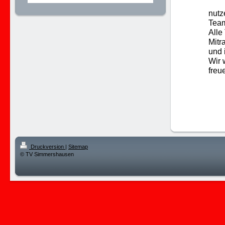
nutz
Team
Alle
Mitr
und 
Wir 
freu
Druckversion
|
Sitemap
© TV Simmershausen