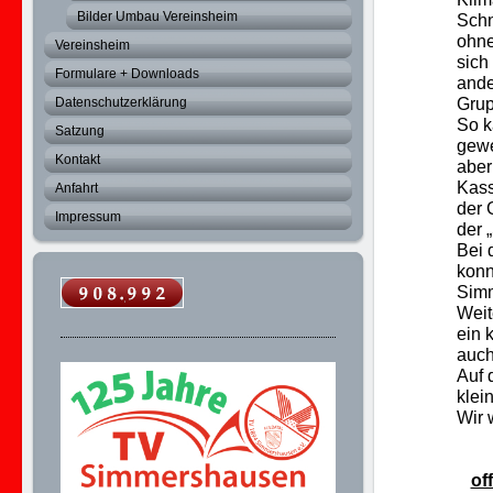
Bilder Umbau Vereinsheim
Schn
ohne
Vereinsheim
sich
Formulare + Downloads
ande
Datenschutzerklärung
Grup
So 
Satzung
gewe
Kontakt
aber
Kass
Anfahrt
der 
Impressum
der 
Bei 
konn
Sim
Weit
ein 
auch
Auf 
klei
Wir 
of