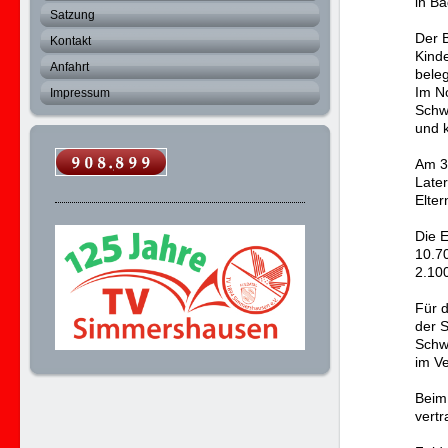
in Ba
Satzung
Der 
Kontakt
Kinde
Anfahrt
beleg
Im N
Impressum
Schw
und k
Am 30
Late
Elte
Die E
10.70
2.10
Für 
der 
Schw
im V
Beim
vert