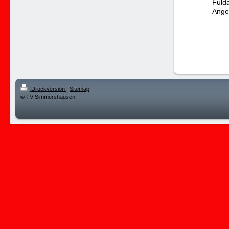
Fulda
Angel
Druckversion
|
Sitemap
© TV Simmershausen