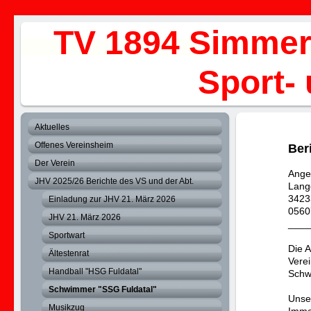
TV 1894 Simmer
Sport- und 
Aktuelles
Offenes Vereinsheim
Ber
Der Verein
Angel
JHV 2025/26 Berichte des VS und der Abt.
Lang
3423
Einladung zur JHV 21. März 2026
0560
JHV 21. März 2026
____
Sportwart
Die 
Ältestenrat
Vere
Handball "HSG Fuldatal"
Schw
Schwimmer "SSG Fuldatal"
Unse
Musikzug