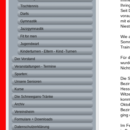
Imme
Ihrin
Tischtennis
Seit
Darts
vorau
mit 
Gymnastik
Nies
Jazzgymnastik
Fit for men
Wie a
Somm
Jugendwart
Train
Kinderturnen - Eltern - Kind -Turnen
Für 
Der Vorstand
wurd
Veranstaltungen - Termine
Nicht
Sparten:
Die S
Unsere Senioren
Bezi
Hess
Kurse
Witze
Die Schneegans-Tränke
konnt
Archiv
Okto
Bezir
Vereinsheim
ging 
Formulare + Downloads
Im F
Datenschutzerklärung